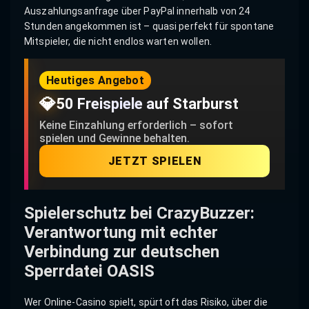
Auszahlungsanfrage über PayPal innerhalb von 24
Stunden angekommen ist – quasi perfekt für spontane
Mitspieler, die nicht endlos warten wollen.
Heutiges Angebot
💎
50 Freispiele auf Starburst
Keine Einzahlung erforderlich – sofort
spielen und Gewinne behalten.
JETZT SPIELEN
Spielerschutz bei CrazyBuzzer:
Verantwortung mit echter
Verbindung zur deutschen
Sperrdatei OASIS
Wer Online-Casino spielt, spürt oft das Risiko, über die