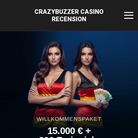
CRAZYBUZZER CASINO
RECENSION
WILLKOMMENSPAKET
15.000 € +