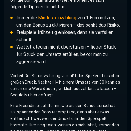
Um die Boni optimal zu nutzen, empfiehlt es sich,
folgende Tipps zu beachten:
Immer die
Mindesteinzahlung
von 1 Euro nutzen,
um den Bonus zu aktivieren – das senkt das Risiko.
Freispiele frühzeitig einlösen, denn sie verfallen
schnell.
Wettstrategien nicht überstürzen – lieber Stück
für Stück den Umsatz erfüllen, bevor man zu
aggressiv wird.
Vorteil: Die Bonuswährung versüßt das Spielerlebnis ohne
großen Druck. Nachteil: Mit einem Umsatz von 30 kann es
schon eine Weile dauern, wirklich auszahlen zu lassen –
Geduld ist hier gefragt.
Eine Freundin erzählte mir, wie sie den Bonus zunächst
als spannenden Booster empfand, dann aber etwas
enttäuscht war, weil der Umsatz ihr den Spielspaß
bremste. Hier zeigt sich, warum es sich lohnt, immer das