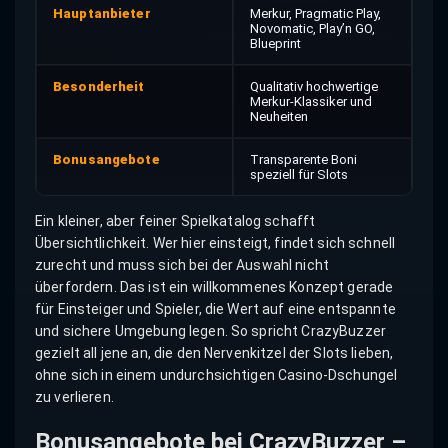
Hauptanbieter
Merkur, Pragmatic Play,
Novomatic, Play’n GO,
Blueprint
Besonderheit
Qualitativ hochwertige
Merkur-Klassiker und
Neuheiten
Bonusangebote
Transparente Boni
speziell für Slots
Ein kleiner, aber feiner Spielkatalog schafft
Übersichtlichkeit. Wer hier einsteigt, findet sich schnell
zurecht und muss sich bei der Auswahl nicht
überfordern. Das ist ein willkommenes Konzept gerade
für Einsteiger und Spieler, die Wert auf eine entspannte
und sichere Umgebung legen. So spricht CrazyBuzzer
gezielt all jene an, die den Nervenkitzel der Slots lieben,
ohne sich in einem undurchsichtigen Casino-Dschungel
zu verlieren.
Bonusangebote bei CrazyBuzzer –