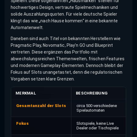
Spielern. Diese sogenannten „Hausmarken“ stehen für
hochwertiges Design, vertraute Spielmechaniken und
solide Auszahlungsquoten. Für viele deutsche Spieler
klingt das wie „nach Hause kommen“ in eine bekannte
Automatenwelt.
Daneben sind auch Titel von bekannten Herstellern wie
Pragmatic Play, Novomatic, Play’n GO und Blueprint
vertreten. Diese ergänzen das Portfolio mit
abwechslungsreichen Themenwelten, frischen Features
und modernen Gameplay-Elementen. Dennoch bleibt der
Fokus auf Slots unangetastet, denn die regulatorischen
Vorgaben setzen klare Grenzen.
MERKMAL
BESCHREIBUNG
Gesamtanzahl der Slots
circa 500 verschiedene
Spielautomaten
Fokus
Slotspiele, keine Live
Dealer oder Tischspiele