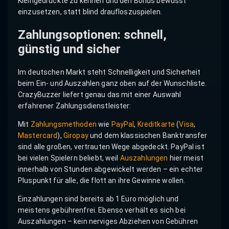
Kleingedruckte zu kennen und den Bonus bewusst
einzusetzen, statt blind draufloszuspielen.
Zahlungsoptionen: schnell,
günstig und sicher
Im deutschen Markt steht Schnelligkeit und Sicherheit
beim Ein- und Auszahlen ganz oben auf der Wunschliste.
CrazyBuzzer liefert genau das mit einer Auswahl
erfahrener Zahlungsdienstleister:
Mit
Zahlungsmethoden
wie
PayPal
,
Kreditkarte
(
Visa
,
Mastercard
),
Giropay
und dem klassischen Banktransfer
sind alle großen, vertrauten Wege abgedeckt. PayPal ist
bei vielen Spielern beliebt, weil
Auszahlungen
hier meist
innerhalb von Stunden abgewickelt werden – ein echter
Pluspunkt für alle, die flott an ihre Gewinne wollen.
Einzahlungen sind bereits ab 1 Euro möglich und
meistens gebührenfrei. Ebenso verhält es sich bei
Auszahlungen – kein nerviges Abziehen von Gebühren