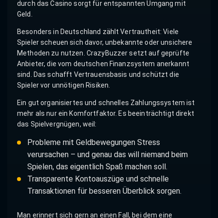
durch das Casino sorgt für entspannten Umgang mit
Geld.
Besonders in Deutschland zählt Vertrautheit: Viele
Spieler scheuen sich davor, unbekannte oder unsichere
Methoden zu nutzen. CrazyBuzzer setzt auf geprüfte
Anbieter, die vom deutschen Finanzsystem anerkannt
sind. Das schafft Vertrauensbasis und schützt die
Spieler vor unnötigen Risiken.
Ein gut organisiertes und schnelles Zahlungssystem ist
mehr als nur ein Komfortfaktor. Es beeinträchtigt direkt
das Spielvergnügen, weil:
Probleme mit Geldbewegungen Stress
verursachen – und genau das will niemand beim
Spielen, das eigentlich Spaß machen soll.
Transparente Kontoauszüge und schnelle
Transaktionen für besseren Überblick sorgen.
Man erinnert sich gern an einen Fall, bei dem eine