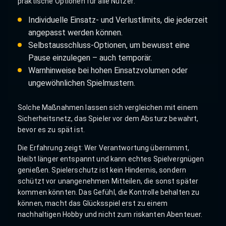
praktische Optionen für alle Nutzer:
Individuelle Einsatz- und Verlustlimits, die jederzeit
angepasst werden können.
Selbstausschluss-Optionen, um bewusst eine
Pause einzulegen – auch temporär.
Warnhinweise bei hohen Einsatzvolumen oder
ungewöhnlichen Spielmustern.
Solche Maßnahmen lassen sich vergleichen mit einem
Sicherheitsnetz, das Spieler vor dem Absturz bewahrt,
bevor es zu spät ist.
Die Erfahrung zeigt: Wer Verantwortung übernimmt,
bleibt länger entspannt und kann echtes Spielvergnügen
genießen. Spielerschutz ist kein Hindernis, sondern
schützt vor unangenehmen Mitteilen, die sonst später
kommen könnten. Das Gefühl, die Kontrolle behalten zu
können, macht das Glücksspiel erst zu einem
nachhaltigen Hobby und nicht zum riskanten Abenteuer.