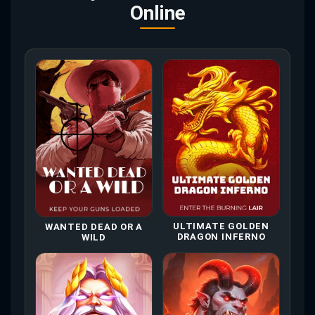
Online
ULTIMATE GOLDEN
WANTED DEAD OR A
DRAGON INFERNO
WILD