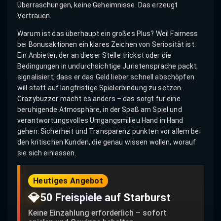
Überraschungen, keine Geheimnisse. Das erzeugt
Vertrauen.
Warum ist das überhaupt ein großes Plus? Weil Fairness
bei Bonusaktionen ein klares Zeichen von Seriosität ist.
Ein Anbieter, der an dieser Stelle trickst oder die
Bedingungen in undurchsichtige Juristensprache packt,
signalisiert, dass er das Geld lieber schnell abschöpfen
will statt auf langfristige Spielerbindung zu setzen.
Crazybuzzer macht es anders – das sorgt für eine
beruhigende Atmosphäre, in der Spaß am Spiel und
verantwortungsvolles Umgangsmilieu Hand in Hand
gehen. Sicherheit und Transparenz punkten vor allem bei
den kritischen Kunden, die genau wissen wollen, worauf
sie sich einlassen.
Heutiges Angebot
💎
50 Freispiele auf Starburst
Keine Einzahlung erforderlich – sofort