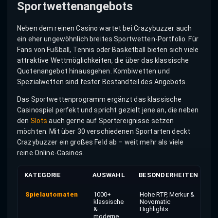
Sportwettenangebots
Neben dem reinen Casino wartet bei Crazybuzzer auch
ein eher ungewöhnlich breites Sportwetten-Portfolio. Für
Fans von Fußball, Tennis oder Basketball bieten sich viele
attraktive Wettmöglichkeiten, die über das klassische
Quotenangebot hinausgehen. Kombiwetten und
Spezialwetten sind fester Bestandteil des Angebots.
Das Sportwettenprogramm ergänzt das klassische
Casinospiel perfekt und spricht gezielt jene an, die neben
den
Slots
auch gerne auf Sportereignisse setzen
möchten. Mit über 30 verschiedenen Sportarten deckt
Crazybuzzer ein großes Feld ab – weit mehr als viele
reine Online-Casinos.
KATEGORIE
AUSWAHL
BESONDERHEITEN
Spielautomaten
1000+
Hohe RTP, Merkur &
klassische
Novomatic
&
Highlights
moderne