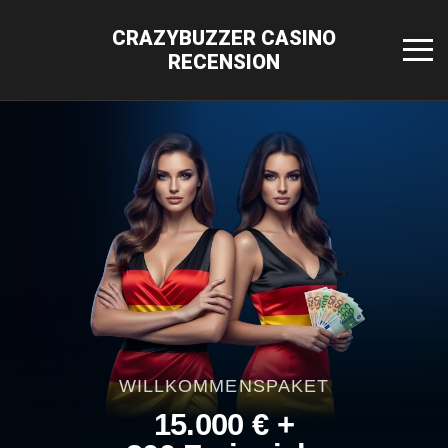
CRAZYBUZZER CASINO
RECENSION
WILLKOMMENSPAKET
15.000 € +