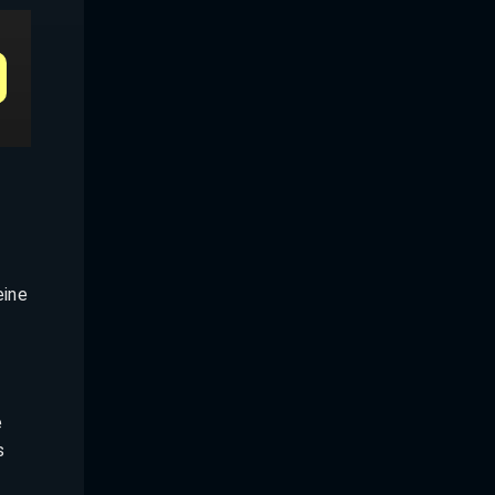
eine
-
e
s