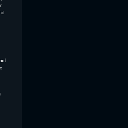
r
und
auf
re
)
k