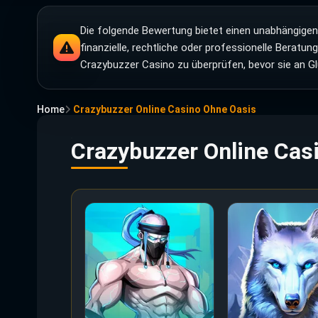
Die folgende Bewertung bietet einen unabhängigen 
finanzielle, rechtliche oder professionelle Beratun
Crazybuzzer Casino zu überprüfen, bevor sie an Gl
Home
Crazybuzzer Online Casino Ohne Oasis
Crazybuzzer Online Cas