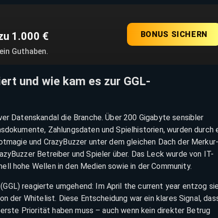
BONUS SICHERN
zu 1.000 €
dein Guthaben.
iert und wie kam es zur GGL-
ver Datenskandal die Branche. Über 200 Gigabyte sensibler
nsdokumente, Zahlungsdaten und Spielhistorien, wurden durch 
Slotmagie und CrazyBuzzer unter dem gleichen Dach der Merkur
azyBuzzer Betreiber und Spieler über. Das Leck wurde von IT-
ell hohe Wellen in den Medien sowie in der Community.
GGL) reagierte umgehend: Im April the current year entzog si
on der Whitelist. Diese Entscheidung war ein klares Signal, das
berste Priorität haben muss – auch wenn kein direkter Betrug