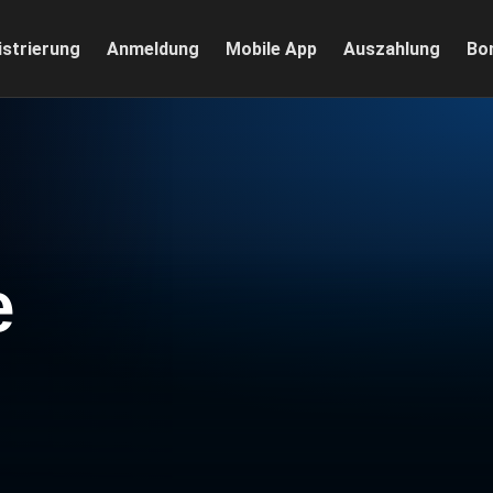
istrierung
Anmeldung
Mobile App
Auszahlung
Bo
e