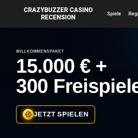
CRAZYBUZZER CASINO
Spiele
Reg
RECENSION
WILLKOMMENSPAKET
15.000 € +
300 Freispiel
JETZT SPIELEN