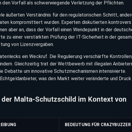
den Vorfall als schwerwiegende Verletzung der Pflichten.
ele äußerten Verständnis für den regulatorischen Schritt, ander
 Daten kompromittiert wurden. Experten diskutierten kontrovers
en aber an, dass der Vorfall einen Wendepunkt in der deutsch
rte zu einer verstärkten Prüfung der IT-Sicherheit in der gesa
ltung von Lizenzvergaben.
enlecks ein Weckruf. Die Regulierung verschärfte Kontrollen
ndern. Gleichzeitig trat der Wettbewerb mit illegalen Anbieter
s die Debatte um innovative Schutzmechanismen intensivierte.
 Echtgeldanbieter, was den Markt weiter veränderte und Druck
der Malta-Schutzschild im Kontext von
REIBUNG
BEDEUTUNG FÜR CRAZYBUZZER