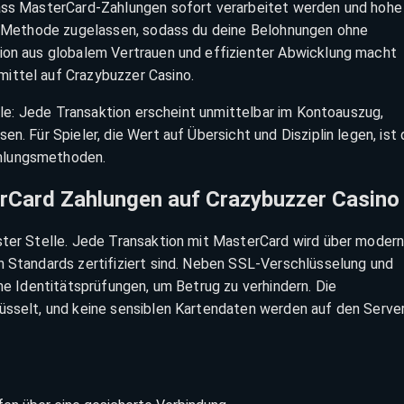
dass MasterCard-Zahlungen sofort verarbeitet werden und hohe
die Methode zugelassen, sodass du deine Belohnungen ohne
tion aus globalem Vertrauen und effizienter Abwicklung macht
ittel auf Crazybuzzer Casino.
olle: Jede Transaktion erscheint unmittelbar im Kontoauszug,
n. Für Spieler, die Wert auf Übersicht und Disziplin legen, ist
hlungsmethoden.
erCard Zahlungen auf Crazybuzzer Casino
ster Stelle. Jede Transaktion mit MasterCard wird über moder
n Standards zertifiziert sind. Neben SSL-Verschlüsselung und
che Identitätsprüfungen, um Betrug zu verhindern. Die
üsselt, und keine sensiblen Kartendaten werden auf den Serve