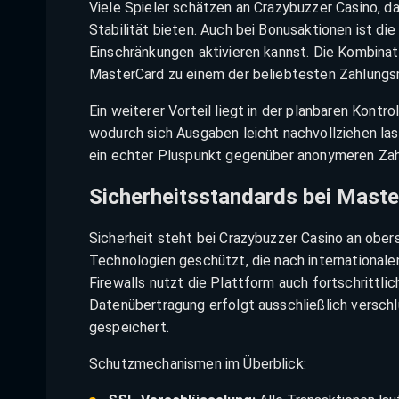
Viele Spieler schätzen an Crazybuzzer Casino, 
Stabilität bieten. Auch bei Bonusaktionen ist 
Einschränkungen aktivieren kannst. Die Kombina
MasterCard zu einem der beliebtesten Zahlungsm
Ein weiterer Vorteil liegt in der planbaren Kontr
wodurch sich Ausgaben leicht nachvollziehen lasse
ein echter Pluspunkt gegenüber anonymeren Za
Sicherheitsstandards bei Mast
Sicherheit steht bei Crazybuzzer Casino an ober
Technologien geschützt, die nach internationale
Firewalls nutzt die Plattform auch fortschrittli
Datenübertragung erfolgt ausschließlich verschl
gespeichert.
Schutzmechanismen im Überblick: