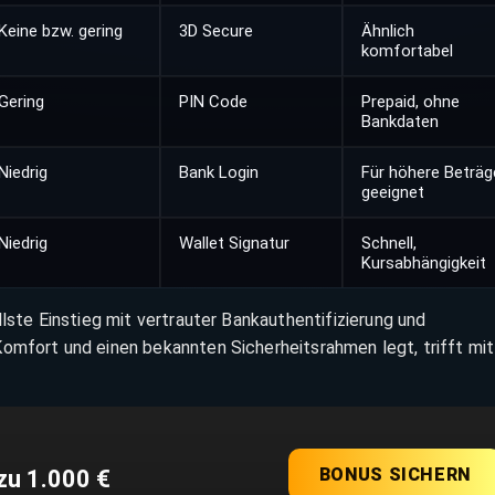
Keine bzw. gering
3D Secure
Ähnlich
komfortabel
Gering
PIN Code
Prepaid, ohne
Bankdaten
Niedrig
Bank Login
Für höhere Beträg
geeignet
Niedrig
Wallet Signatur
Schnell,
Kursabhängigkeit
llste Einstieg mit vertrauter Bankauthentifizierung und
omfort und einen bekannten Sicherheitsrahmen legt, trifft mit
BONUS SICHERN
zu 1.000 €