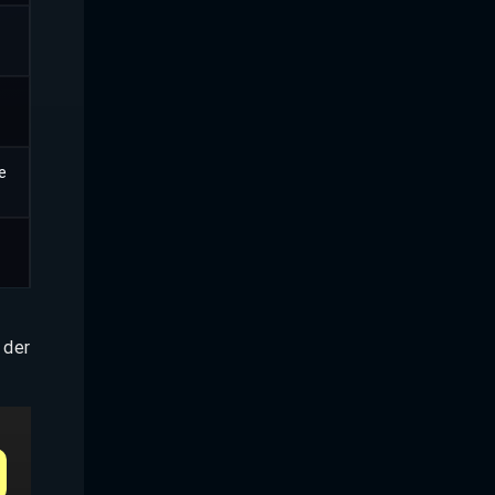
e
 der