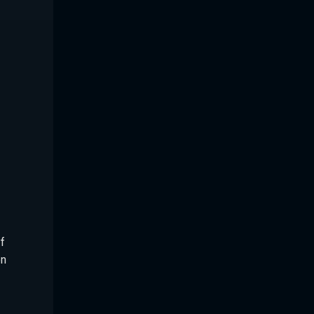
uf
en