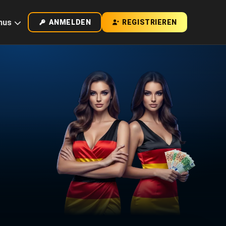
nus
ANMELDEN
REGISTRIEREN