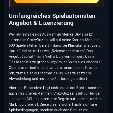
Umfangreiches Spielautomaten-
Angebot & Lizenzierung
Wer auf eine riesige Auswahl an Merkur-Slots setzt,
kommt bei CrazyBuzzer voll auf seine Kosten: Mehr als
500 Spiele stehen bereit – darunter Klassiker wie „Eye of
Horus“ und neue Hits wie „Release the Kraken“. Das
Angebot schafft eine Vielfalt, die von ruhigen, kleinen
Einsätzen bis zu großen High Roller Spins alles abdeckt.
Obendrein arbeiten auch andere renommierte Provider
mit, zum Beispiel Pragmatic Play, was zusätzliche
Abwechslung und moderne Features garantiert.
Aber das Besondere liegt nicht nur in der Breite, sondern
auch im sicheren Rahmen. CrazyBuzzer steht unter der
Lizenz
der GGL, die strengste Regeln auf dem deutschen
Markt durchsetzt. Diese Lizenz sichert nicht nur faire
Spielbedingungen, sondern auch den Schutz vor