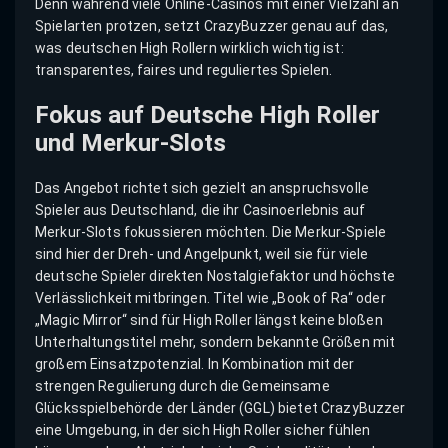
Denn während viele Online-Casinos mit einer Vielzahl an
Spielarten protzen, setzt CrazyBuzzer genau auf das,
was deutschen High Rollern wirklich wichtig ist:
transparentes, faires und reguliertes Spielen.
Fokus auf Deutsche High Roller
und Merkur-Slots
Das Angebot richtet sich gezielt an anspruchsvolle
Spieler aus Deutschland, die ihr Casinoerlebnis auf
Merkur-Slots fokussieren möchten. Die Merkur-Spiele
sind hier der Dreh- und Angelpunkt, weil sie für viele
deutsche Spieler direkten Nostalgiefaktor und höchste
Verlässlichkeit mitbringen. Titel wie „Book of Ra“ oder
„Magic Mirror“ sind für High Roller längst keine bloßen
Unterhaltungstitel mehr, sondern bekannte Größen mit
großem Einsatzpotenzial. In Kombination mit der
strengen Regulierung durch die Gemeinsame
Glücksspielbehörde der Länder (GGL) bietet CrazyBuzzer
eine Umgebung, in der sich High Roller sicher fühlen