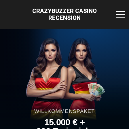
CRAZYBUZZER CASINO
RECENSION
WILLKOMMENSPAKET
15.000 € +