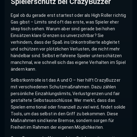
Spielerschutz bei CrazyBuzzer
Egal ob du gerade erst startest oder als High Roller richtig
Gas gibst – Limits sind oft das erste, was Spieler eher
skeptisch sehen. Warum aber sind gerade bei hohen
Einsätzen klare Grenzen so unverzichtbar? Sie
verhindern, dass der Spaß ins Unkontrollierte abgleitet
und schützen vor plötzlichen Verlusten, die nicht mehr
händelbar sind. Selbst erfahrene Spieler unterschätzen
manchmal, wie schnell sich das eigene Verhalten im Spiel
ändern kann.
Selbstkontrolle ist das A und O – hier hilft CrazyBuzzer
mit verschiedenen Schutzmaßnahmen. Dazu zählen
persönliche Einzahlungslimits, Verlustgrenzen und fair
gestaltete Selbstausschlüsse. Wer merkt, dass das
Spielen emotional oder finanziell zu viel wird, findet solide
Tools, um das selbst in den Griff zu bekommen. Diese
Maßnahmen sind keine Bremse, sondern sorgen für
Freiheit im Rahmen der eigenen Möglichkeiten.