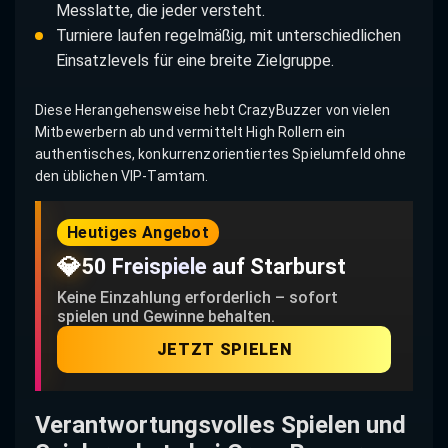
Messlatte, die jeder versteht.
Turniere laufen regelmäßig, mit unterschiedlichen
Einsatzlevels für eine breite Zielgruppe.
Diese Herangehensweise hebt CrazyBuzzer von vielen
Mitbewerbern ab und vermittelt High Rollern ein
authentisches, konkurrenzorientiertes Spielumfeld ohne
den üblichen VIP-Tamtam.
Heutiges Angebot
💎
50 Freispiele auf Starburst
Keine Einzahlung erforderlich – sofort
spielen und Gewinne behalten.
JETZT SPIELEN
Verantwortungsvolles Spielen und