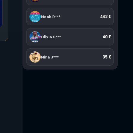
366 €
Leo T***
442 €
Noah R***
40 €
Olivia S***