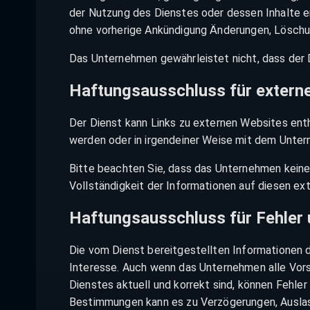
der Nutzung des Dienstes oder dessen Inhalte e
ohne vorherige Ankündigung Änderungen, Löschu
Das Unternehmen gewährleistet nicht, dass der 
Haftungsausschluss für externe
Der Dienst kann Links zu externen Websites ent
werden oder in irgendeiner Weise mit dem Unter
Bitte beachten Sie, dass das Unternehmen keine G
Vollständigkeit der Informationen auf diesen e
Haftungsausschluss für Fehler
Die vom Dienst bereitgestellten Informationen 
Interesse. Auch wenn das Unternehmen alle Vorsi
Dienstes aktuell und korrekt sind, können Fehle
Bestimmungen kann es zu Verzögerungen, Auslas