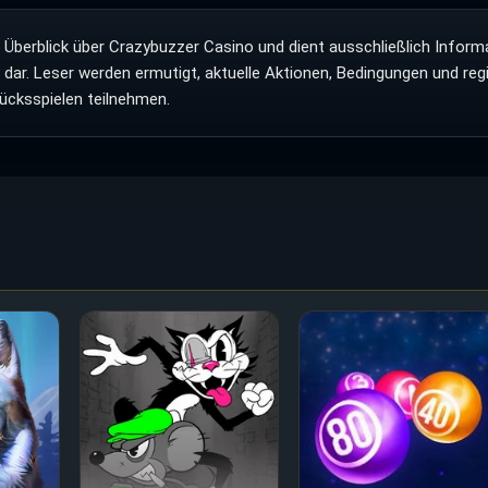
Überblick über Crazybuzzer Casino und dient ausschließlich Informa
g dar. Leser werden ermutigt, aktuelle Aktionen, Bedingungen und reg
ücksspielen teilnehmen.