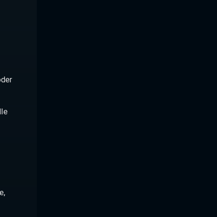
oder
lle
e,