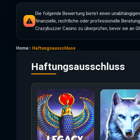
Die folgende Bewertung bietet einen unabhängigen 
finanzielle, rechtliche oder professionelle Beratun
Crazybuzzer Casino zu überprüfen, bevor sie an Gl
Home
Haftungsausschluss
Haftungsausschluss