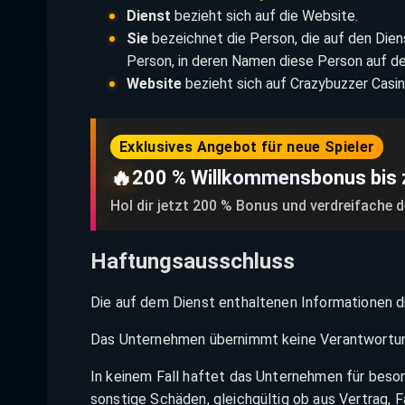
Dienst
bezieht sich auf die Website.
Sie
bezeichnet die Person, die auf den Dien
Person, in deren Namen diese Person auf den 
Website
bezieht sich auf Crazybuzzer Casin
Exklusives Angebot für neue Spieler
🔥
200 % Willkommensbonus bis 
Hol dir jetzt 200 % Bonus und verdreifache 
Haftungsausschluss
Die auf dem Dienst enthaltenen Informationen d
Das Unternehmen übernimmt keine Verantwortung 
In keinem Fall haftet das Unternehmen für besond
sonstige Schäden, gleichgültig ob aus Vertrag, F