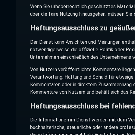
Wenn Sie urheberrechtlich geschütztes Materia
über die faire Nutzung hinausgehen, müssen Sie
Haftungsausschluss zu geäuße
Der Dienst kann Ansichten und Meinungen enthal
notwendigerweise die offizielle Politik oder Pos
Unternehmen einschließlich des Unternehmens w
Von Nutzern veröffentlichte Kommentare liegen i
Verantwortung, Haftung und Schuld für etwaige 
Kommentaren oder in direktem Zusammenhang dam
Kommentare von Nutzern und behält sich das Re
Haftungsausschluss bei fehlen
Die Informationen im Dienst werden mit dem Ver
buchhalterische, steuerliche oder andere profess
diese Informationen nicht als Ersatz für eine Kon